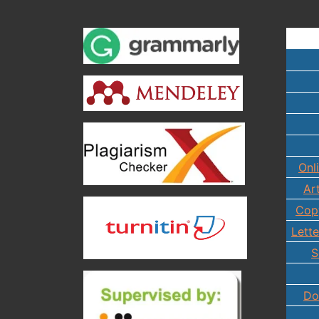
Onl
Ar
Copy
Lette
S
Do