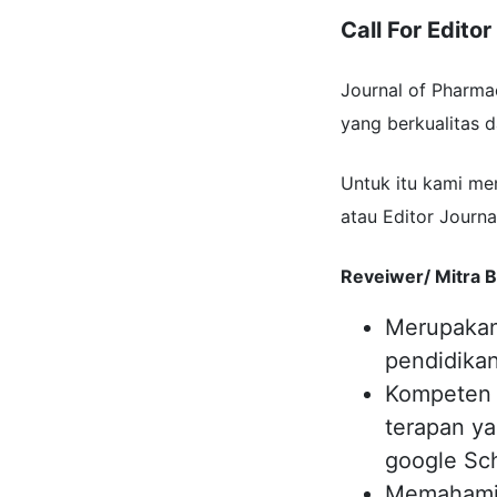
Call For Edito
Journal of Pharma
yang berkualitas d
Untuk itu kami me
atau Editor Journa
Reveiwer/ Mitra B
Merupakan
pendidikan
Kompeten d
terapan ya
google Sch
Memahami s