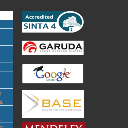
g
er
r
nt