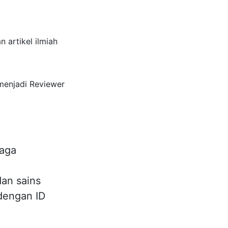
 artikel ilmiah
menjadi Reviewer
baga
dan sains
dengan ID
.