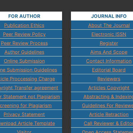
FOR AUTHOR
JOURNAL INFO
Publication Ethics
About The Journal
Peer Review Policy
Electronic ISSN
Peer Review Process
Register
Author Guidelines
Aims And Scope
Online Submission
Contact Information
ine Submission Guidelines
Editorial Board
ticle Proccessing Charge
Reviewers
right Transfer agreement
Articles Copyright
r Statement not Plagiarism
Abstracting & Indexin
creening for Plagiarism
Guidelines For Review
Privacy Statement
Article Retraction
wnload Article Template
Call Reviewer & Edito
Visitor
Open Access Stateme