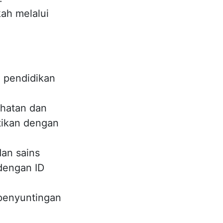
ah melalui
 pendidikan
ehatan dan
tikan dengan
dan sains
dengan ID
 penyuntingan