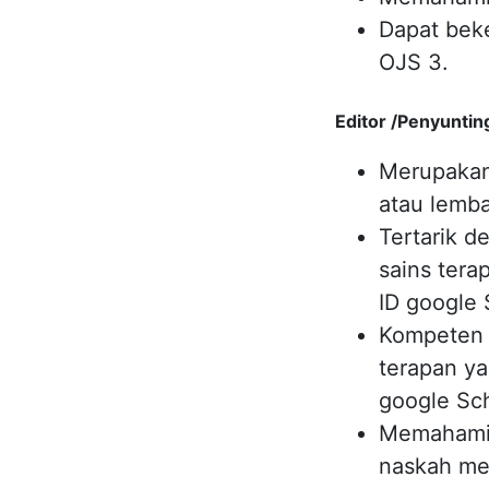
Dapat bek
OJS 3.
Editor /Penyuntin
Merupakan
atau lemba
Tertarik d
sains tera
ID google 
Kompeten d
terapan ya
google Sch
Memahami 
naskah mel